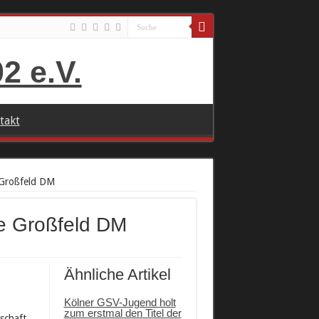
takt
e Großfeld DM
die Großfeld DM
Ähnliche Artikel
Kölner GSV-Jugend holt
zum erstmal den Titel der
schaft