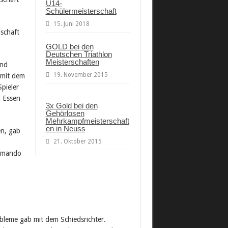
U14-
Schülermeisterschaft
15. Juni 2018
nschaft
GOLD bei den
Deutschen Triathlon
Meisterschaften
und
19. November 2015
 mit dem
pieler
d Essen
3x Gold bei den
Gehörlosen
Mehrkampfmeisterschaft
en in Neuss
en, gab
21. Oktober 2015
ommando
bleme gab mit dem Schiedsrichter.