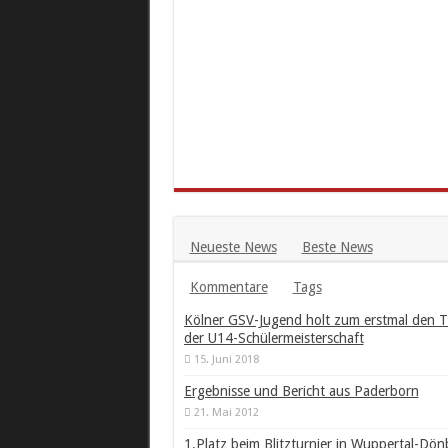
Neueste News
Beste News
Kommentare
Tags
Kölner GSV-Jugend holt zum erstmal den Ti
der U14-Schülermeisterschaft
15. Juni 2018
Ergebnisse und Bericht aus Paderborn
21. Mai 2012
1.Platz beim Blitzturnier in Wuppertal-Dön