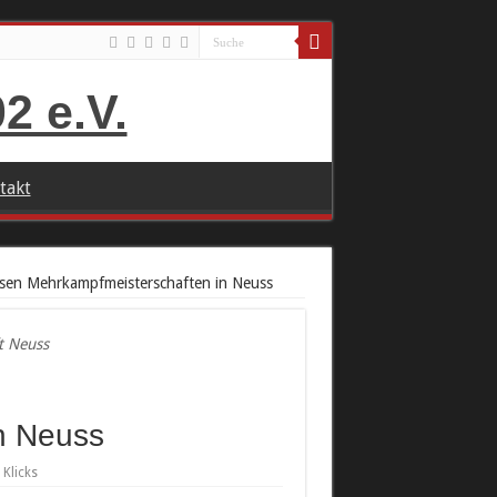
takt
osen Mehrkampfmeisterschaften in Neuss
t Neuss
n Neuss
 Klicks