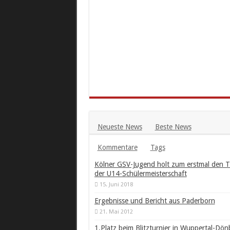
Neueste News
Beste News
Kommentare
Tags
Kölner GSV-Jugend holt zum erstmal den Ti
der U14-Schülermeisterschaft
15. Juni 2018
Ergebnisse und Bericht aus Paderborn
21. Mai 2012
1.Platz beim Blitzturnier in Wuppertal-Dön