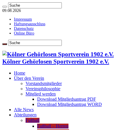
09.08.2026
Impressum
Haftungsausschluss
Datenschutz
Online Büro
Kölner Gehörlosen Sportverein 1902 e.V.
Home
Über den Verein
Vorstandsmitglieder
Vereinsphilosophie
Mitglied werden
Download Mitgliedsantrag PDF
Download Mitgliedsantrag WORD
Alle News
Abteilungen
Fußball
Fußball – Herren