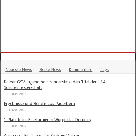
Neueste News
Beste News
Kommentare
Tags
Kölner GSV-Jugend holt zum erstmal den Titel der U14-
Schülermeisterschaft
15. Juni 2018
Ergebnisse und Bericht aus Paderborn
21. Mai 2012
1.Platz beim Blitzturnier in Wuppertal-Dönberg
16. Juni 2012
Wasserski: Ein Tag voller Spaß im Wasser