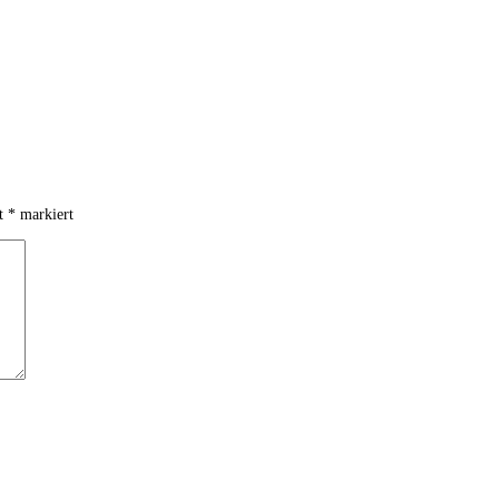
it
*
markiert