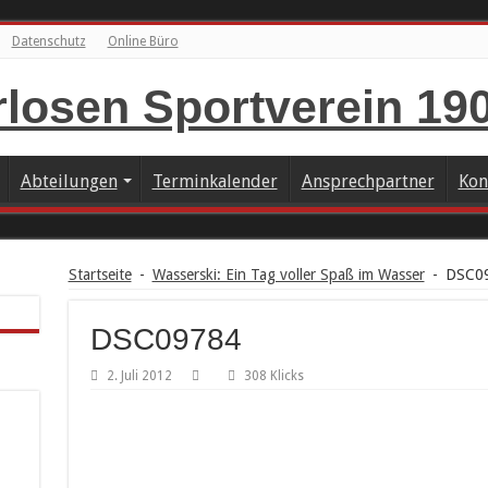
Datenschutz
Online Büro
Abteilungen
Terminkalender
Ansprechpartner
Kon
Startseite
-
Wasserski: Ein Tag voller Spaß im Wasser
-
DSC0
DSC09784
2. Juli 2012
308 Klicks