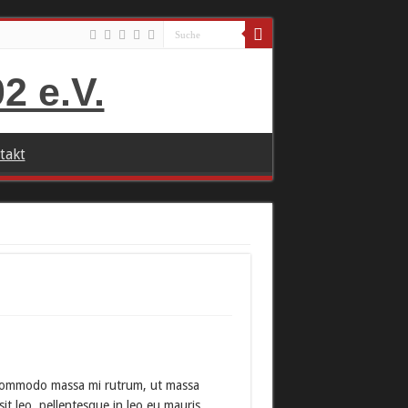
takt
s commodo massa mi rutrum, ut massa
sit leo, pellentesque in leo eu mauris