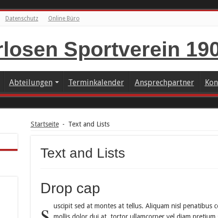
Datenschutz
Online Büro
Abteilungen
Terminkalender
Ansprechpartner
Kon
Startseite
-
Text and Lists
Text and Lists
Drop cap
s
uscipit sed at montes at tellus. Aliquam nisl penatibu
mollis dolor dui at, tortor ullamcorper vel diam pretium 