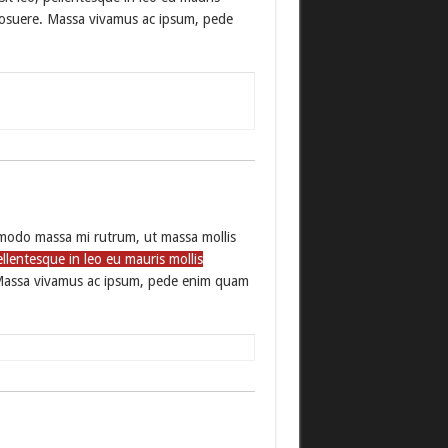
in posuere. Massa vivamus ac ipsum, pede
ommodo massa mi rutrum, ut massa mollis
llentesque in leo eu mauris mollis
re. Massa vivamus ac ipsum, pede enim quam