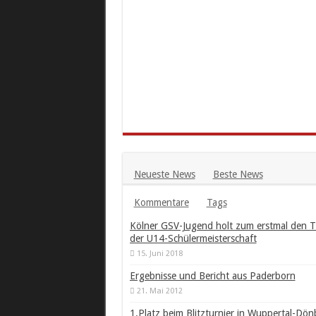
Neueste News
Beste News
Kommentare
Tags
Kölner GSV-Jugend holt zum erstmal den Ti
der U14-Schülermeisterschaft
15. Juni 2018
Ergebnisse und Bericht aus Paderborn
21. Mai 2012
1.Platz beim Blitzturnier in Wuppertal-Dön