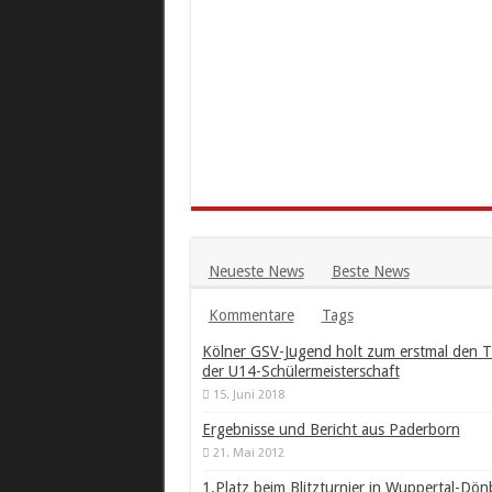
Neueste News
Beste News
Kommentare
Tags
Kölner GSV-Jugend holt zum erstmal den Ti
der U14-Schülermeisterschaft
15. Juni 2018
Ergebnisse und Bericht aus Paderborn
21. Mai 2012
1.Platz beim Blitzturnier in Wuppertal-Dön