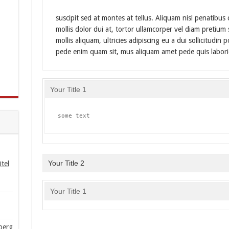
suscipit sed at montes at tellus. Aliquam nisl penatib
mollis dolor dui at, tortor ullamcorper vel diam pretium 
mollis aliquam, ultricies adipiscing eu a dui sollicitudi
pede enim quam sit, mus aliquam amet pede quis labor
Your Title 1
some text
Your Title 2
tel
Your Title 1
berg