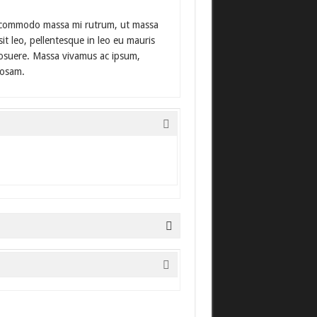
us commodo massa mi rutrum, ut massa
sit leo, pellentesque in leo eu mauris
n posuere. Massa vivamus ac ipsum,
iosam.